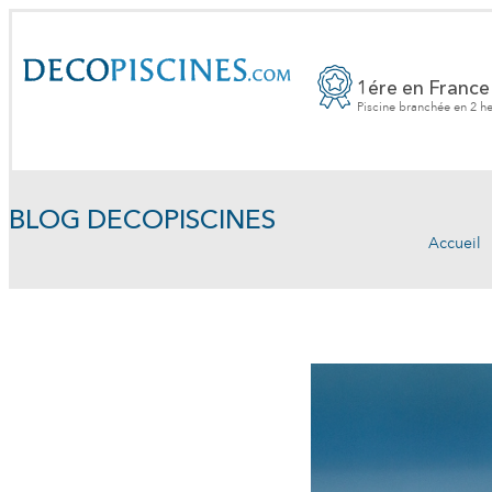
1ére en France
Piscine branchée en 2 h
BLOG DECOPISCINES
Accueil