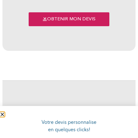
OBTENIR MON DEVIS
Votre devis personnalise
en quelques clicks!
© DECOPISCINES 2026 / DECOPISCINES EST UNE MARQUE APPARTENAUT
AU GROUPE-DECO EMPORDÀ, S.L