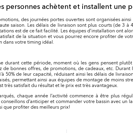
s personnes achètent et installent une p
omotions, des journées portes ouvertes sont organisées ains
ute saison. Les délais de livraison sont plus courts (de 3 à 4
tations est de ce fait facilité. Les équipes d’installation ont a
isfait de la situation et vous pourrez encore profiter de votre
 dans votre timing idéal.
ine durant cette période, moment où les gens pensent plutô
ez de bonnes offres, de promotions, de cadeaux, etc. Durant le
’à 50% de leur capacité, réduisant ainsi les délais de livraiso
aisés, permettant ainsi aux équipes de montage de moins stress
 très satisfait du résultat et le prix est très avantageux.
arqués, chaque année l’activité commence à être plus régu
conseillons d’anticiper et commander votre bassin avec un la
i que profiter des meilleurs prix!