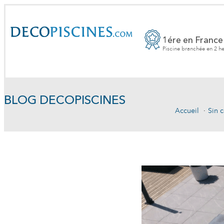
1ére en France
Piscine branchée en 2 h
BLOG DECOPISCINES
Accueil
Sin c