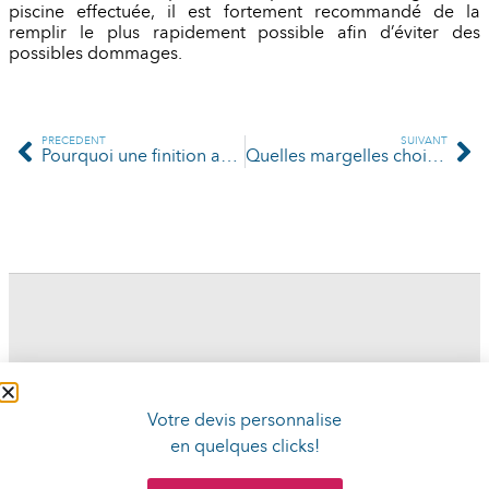
piscine effectuée, il est fortement recommandé de la
remplir le plus rapidement possible afin d’éviter des
possibles dommages.
PRÉCÉDENT
SUIVANT
Pourquoi une finition avec ceinture béton ?
Quelles margelles choisir pour une coque polyester?
Votre devis personnalise
en quelques clicks!
© DECOPISCINES 2026 / DECOPISCINES EST UNE MARQUE APPARTENAUT
AU GROUPE-DECO EMPORDÀ, S.L
Politique de confidentialité
|
Politique de cookies
|
Mentions légales
|
Contact